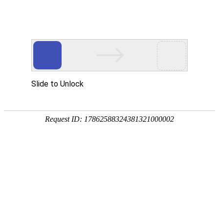
您好，欢迎光临沈阳沪静安精密轴承制造有限公司！我们是专
业的精密轴承制造供应商！
全国免费咨询热线
024-62886858 024-66836298
13610818638 18842581968
首页
轴承
产品展示
新闻阅读
公司动态
行业动态
最新资讯
关于我们
联系我们
大家还感兴趣的>>>