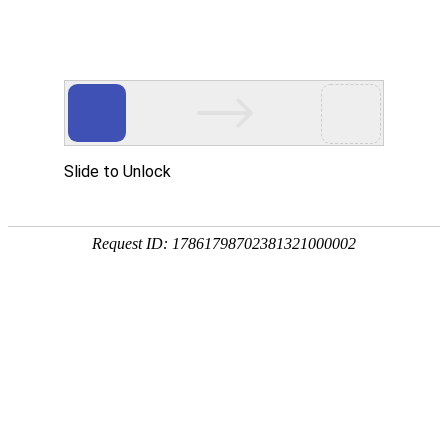
您好，欢迎光临沈阳沪静安精密轴承制造有限公司！我们是专
业的精密轴承制造供应商！
全国免费咨询热线
024-62886858 024-66836298
13610818638 18842581968
首页
轴承
产品展示
新闻阅读
公司动态
行业动态
最新资讯
关于我们
联系我们
大家还感兴趣的>>>