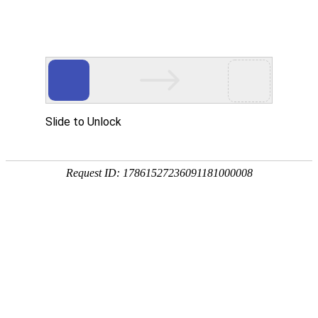
您好，欢迎光临沈阳沪静安精密轴承制造有限公司！我们是专
业的精密轴承制造供应商！
全国免费咨询热线
024-62886858 024-66836298
13610818638 18842581968
首页
轴承
产品展示
新闻阅读
公司动态
行业动态
最新资讯
关于我们
联系我们
大家还感兴趣的>>>