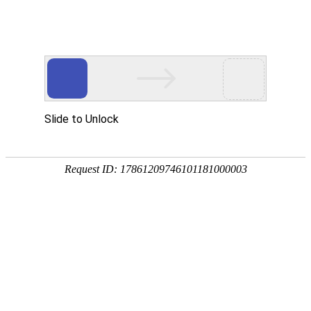
您好，欢迎光临沈阳沪静安精密轴承制造有限公司！我们是专
业的精密轴承制造供应商！
全国免费咨询热线
024-62886858 024-66836298
13610818638 18842581968
首页
轴承
产品展示
新闻阅读
公司动态
行业动态
最新资讯
关于我们
联系我们
大家还感兴趣的>>>