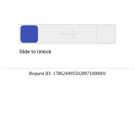
您好，欢迎光临沈阳沪静安精密轴承制造有限公司！我们是专
业的精密轴承制造供应商！
全国免费咨询热线
024-62886858 024-66836298
13610818638 18842581968
首页
轴承
产品展示
新闻阅读
公司动态
行业动态
最新资讯
关于我们
联系我们
大家还感兴趣的>>>