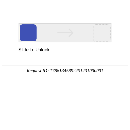
您好，欢迎光临沈阳沪静安精密轴承制造有限公司！我们是专
业的精密轴承制造供应商！
全国免费咨询热线
024-62886858 024-66836298
13610818638 18842581968
首页
轴承
产品展示
新闻阅读
公司动态
行业动态
最新资讯
关于我们
联系我们
大家还感兴趣的>>>