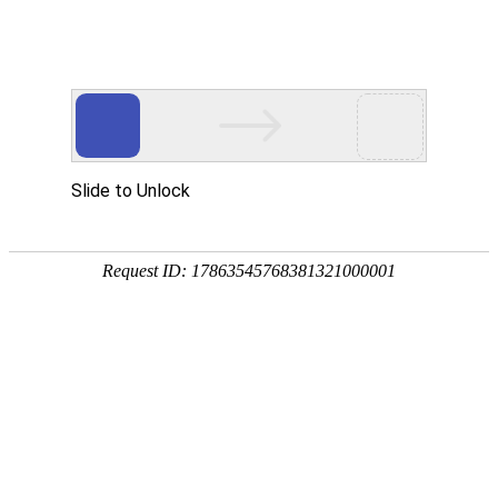
您好，欢迎光临沈阳沪静安精密轴承制造有限公司！我们是专
业的精密轴承制造供应商！
全国免费咨询热线
024-62886858 024-66836298
13610818638 18842581968
首页
轴承
产品展示
新闻阅读
公司动态
行业动态
最新资讯
关于我们
联系我们
大家还感兴趣的>>>