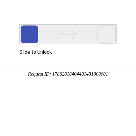
您好，欢迎光临沈阳沪静安精密轴承制造有限公司！我们是专
业的精密轴承制造供应商！
全国免费咨询热线
024-62886858 024-66836298
13610818638 18842581968
首页
轴承
产品展示
新闻阅读
公司动态
行业动态
最新资讯
关于我们
联系我们
大家还感兴趣的>>>